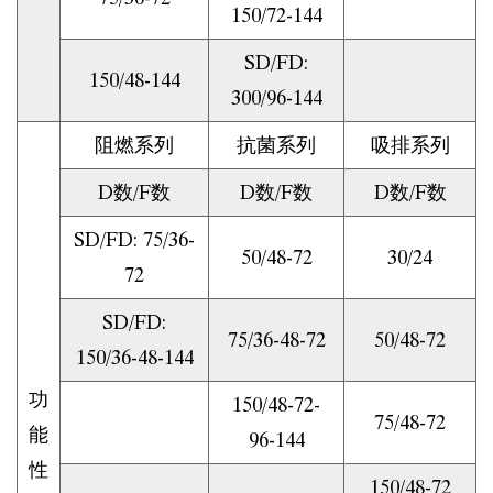
150/72-144
SD/FD:
150/48-144
300/96-144
阻燃系列
抗菌系列
吸排系列
D数/F数
D数/F数
D数/F数
SD/FD: 75/36-
50/48-72
30/24
72
SD/FD:
75/36-48-72
50/48-72
150/36-48-144
功
150/48-72-
75/48-72
能
96-144
性
150/48-72