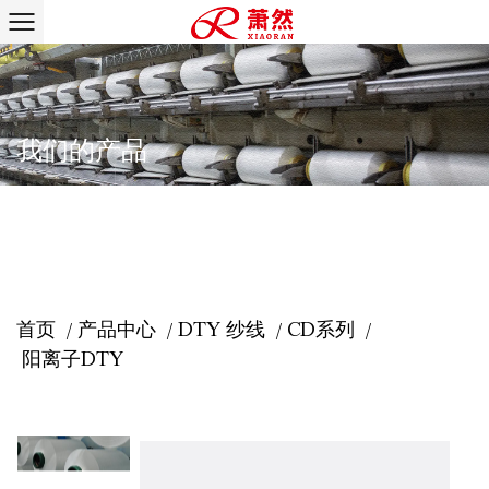
我们的产品
首页
产品中心
DTY 纱线
CD系列
/
/
/
/
阳离子DTY