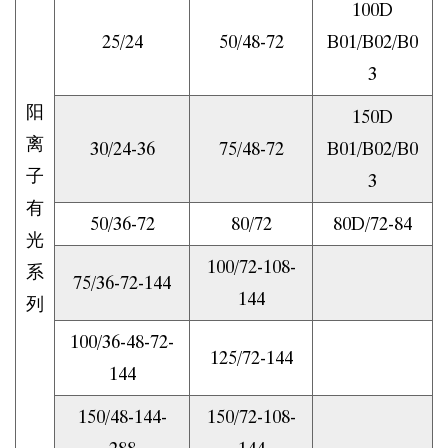
100D
25/24
50/48-72
B01/B02/B0
3
阳
150D
离
30/24-36
75/48-72
B01/B02/B0
子
3
有
50/36-72
80/72
80D/72-84
光
100/72-108-
系
75/36-72-144
144
列
100/36-48-72-
125/72-144
144
150/48-144-
150/72-108-