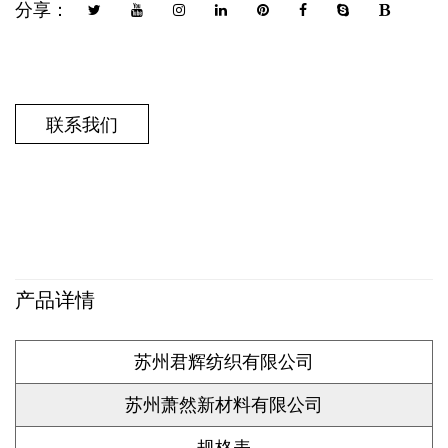
分享：
联系我们
产品详情
苏州君辉纺织有限公司
苏州萧然新材料有限公司
规格表