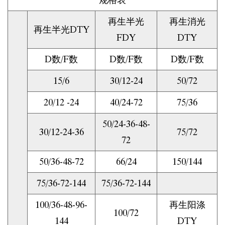
再生半光
再生消光
再生半光DTY
FDY
DTY
D数/F数
D数/F数
D数/F数
15/6
30/12-24
50/72
20/12 -24
40/24-72
75/36
50/24-36-48-
30/12-24-36
75/72
72
50/36-48-72
66/24
150/144
75/36-72-144
75/36-72-144
100/36-48-96-
再生阳涤
100/72
144
DTY