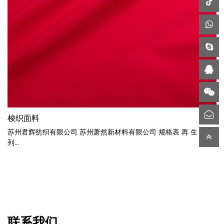
梭织面料
苏州君辉纺织有限公司 苏州萧然新材料有限公司 规格表 再 生 系
列...
联系我们