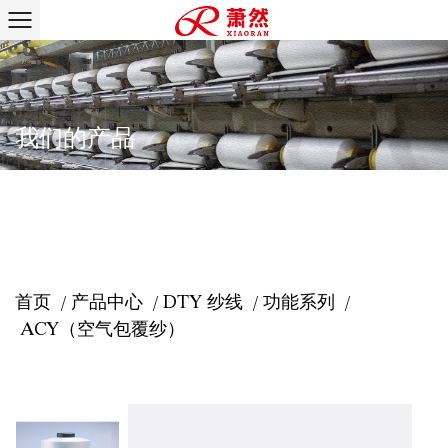
我们的产品
首页
产品中心
DTY 纱线
功能系列
/
/
/
/
ACY（空气包覆纱）