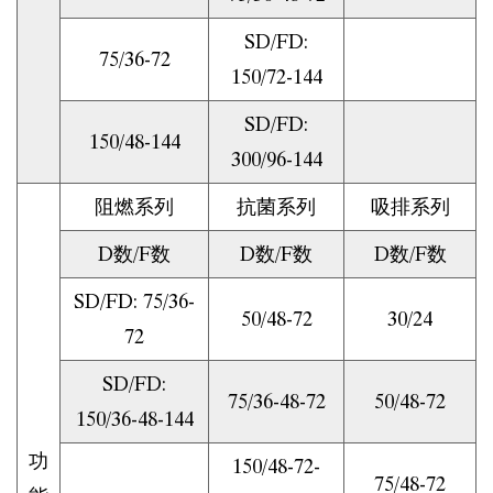
SD/FD:
75/36-72
150/72-144
SD/FD:
150/48-144
300/96-144
阻燃系列
抗菌系列
吸排系列
D数/F数
D数/F数
D数/F数
SD/FD: 75/36-
50/48-72
30/24
72
SD/FD:
75/36-48-72
50/48-72
150/36-48-144
功
150/48-72-
75/48-72